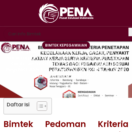
BIMTEK KEPEGAWAIAN
Bimtek Pedoman Kriteria Penetapan
Kecelakaan Kerja, Cacat, dan Penyakit Akibat
Kerja, serta Kriteria Penetapan Tewas bagi
Pegawai ASN Sesuai Peraturan BKN No 4 Tahun
2020 Terbaru 2025/2026
PENA
Tanggal 09/10/2025
Komentar Dinonaktifkan
Daftar Isi
Bimtek Pedoman Kriteria