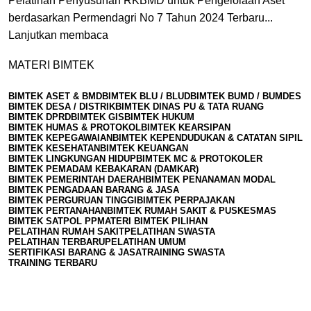
Pelatihan Penyusunan RKBMD untuk Pengelolaan Aset
berdasarkan Permendagri No 7 Tahun 2024 Terbaru...
Lanjutkan membaca
MATERI BIMTEK
BIMTEK ASET & BMD
BIMTEK BLU / BLUD
BIMTEK BUMD / BUMDES
BIMTEK DESA / DISTRIK
BIMTEK DINAS PU & TATA RUANG
BIMTEK DPRD
BIMTEK GIS
BIMTEK HUKUM
BIMTEK HUMAS & PROTOKOL
BIMTEK KEARSIPAN
BIMTEK KEPEGAWAIAN
BIMTEK KEPENDUDUKAN & CATATAN SIPIL
BIMTEK KESEHATAN
BIMTEK KEUANGAN
BIMTEK LINGKUNGAN HIDUP
BIMTEK MC & PROTOKOLER
BIMTEK PEMADAM KEBAKARAN (DAMKAR)
BIMTEK PEMERINTAH DAERAH
BIMTEK PENANAMAN MODAL
BIMTEK PENGADAAN BARANG & JASA
BIMTEK PERGURUAN TINGGI
BIMTEK PERPAJAKAN
BIMTEK PERTANAHAN
BIMTEK RUMAH SAKIT & PUSKESMAS
BIMTEK SATPOL PP
MATERI BIMTEK PILIHAN
PELATIHAN RUMAH SAKIT
PELATIHAN SWASTA
PELATIHAN TERBARU
PELATIHAN UMUM
SERTIFIKASI BARANG & JASA
TRAINING SWASTA
TRAINING TERBARU