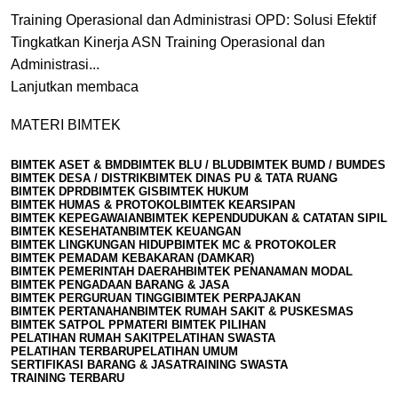
Training Operasional dan Administrasi OPD: Solusi Efektif
Tingkatkan Kinerja ASN Training Operasional dan
Administrasi...
Lanjutkan membaca
MATERI BIMTEK
BIMTEK ASET & BMD
BIMTEK BLU / BLUD
BIMTEK BUMD / BUMDES
BIMTEK DESA / DISTRIK
BIMTEK DINAS PU & TATA RUANG
BIMTEK DPRD
BIMTEK GIS
BIMTEK HUKUM
BIMTEK HUMAS & PROTOKOL
BIMTEK KEARSIPAN
BIMTEK KEPEGAWAIAN
BIMTEK KEPENDUDUKAN & CATATAN SIPIL
BIMTEK KESEHATAN
BIMTEK KEUANGAN
BIMTEK LINGKUNGAN HIDUP
BIMTEK MC & PROTOKOLER
BIMTEK PEMADAM KEBAKARAN (DAMKAR)
BIMTEK PEMERINTAH DAERAH
BIMTEK PENANAMAN MODAL
BIMTEK PENGADAAN BARANG & JASA
BIMTEK PERGURUAN TINGGI
BIMTEK PERPAJAKAN
BIMTEK PERTANAHAN
BIMTEK RUMAH SAKIT & PUSKESMAS
BIMTEK SATPOL PP
MATERI BIMTEK PILIHAN
PELATIHAN RUMAH SAKIT
PELATIHAN SWASTA
PELATIHAN TERBARU
PELATIHAN UMUM
SERTIFIKASI BARANG & JASA
TRAINING SWASTA
TRAINING TERBARU