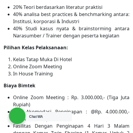
20% Teori berdasarkan literatur praktisi
40% analisa best practices & benchmarking antara:
Institusi, korporasi & Industri
40% Studi kasus nyata & brainstorming antara
Narasumber / Trainer dengan peserta kegiatan
Pilihan Kelas Pelaksanaan:
Kelas Tatap Muka Di Hotel
Online Zoom Meeting
In House Training
Biaya Bimtek
Online Zoom Meeting : Rp. 3.000.000,- (Tiga Juta
Rupiah)
Non Akomodasi Penginapan : @Rp. 4.000.000,-
Chat WA
(Empat Juta Rupiah)
Fasilitas Dengan Penginapan 4 Hari 3 Malam