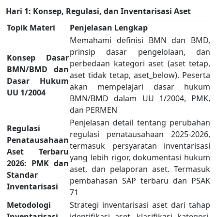
Hari 1: Konsep, Regulasi, dan Inventarisasi Aset
Topik Materi
Penjelasan Lengkap
Memahami definisi BMN dan BMD,
prinsip dasar pengelolaan, dan
Konsep Dasar
perbedaan kategori aset (aset tetap,
BMN/BMD dan
aset tidak tetap, aset_below). Peserta
Dasar Hukum
akan mempelajari dasar hukum
UU 1/2004
BMN/BMD dalam UU 1/2004, PMK,
dan PERMEN
Penjelasan detail tentang perubahan
Regulasi
regulasi penatausahaan 2025-2026,
Penatausahaan
termasuk persyaratan inventarisasi
Aset Terbaru
yang lebih rigor, dokumentasi hukum
2026: PMK dan
aset, dan pelaporan aset. Termasuk
Standar
pembahasan SAP terbaru dan PSAK
Inventarisasi
71
Metodologi
Strategi inventarisasi aset dari tahap
Inventarisasi
identifikasi aset, klasifikasi kategori,