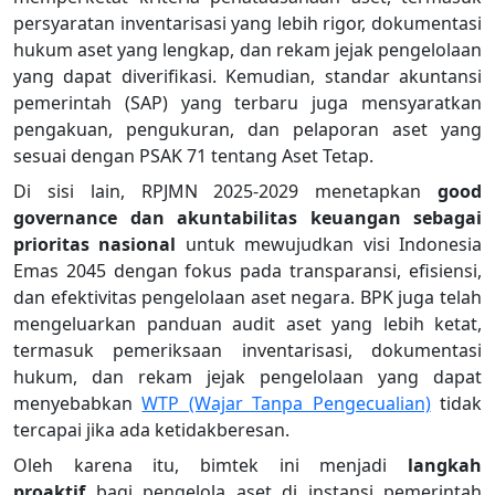
persyaratan inventarisasi yang lebih rigor, dokumentasi
hukum aset yang lengkap, dan rekam jejak pengelolaan
yang dapat diverifikasi. Kemudian, standar akuntansi
pemerintah (SAP) yang terbaru juga mensyaratkan
pengakuan, pengukuran, dan pelaporan aset yang
sesuai dengan PSAK 71 tentang Aset Tetap.
Di sisi lain, RPJMN 2025-2029 menetapkan
good
governance dan akuntabilitas keuangan sebagai
prioritas nasional
untuk mewujudkan visi Indonesia
Emas 2045 dengan fokus pada transparansi, efisiensi,
dan efektivitas pengelolaan aset negara. BPK juga telah
mengeluarkan panduan audit aset yang lebih ketat,
termasuk pemeriksaan inventarisasi, dokumentasi
hukum, dan rekam jejak pengelolaan yang dapat
menyebabkan
WTP (Wajar Tanpa Pengecualian)
tidak
tercapai jika ada ketidakberesan.
Oleh karena itu, bimtek ini menjadi
langkah
proaktif
bagi pengelola aset di instansi pemerintah