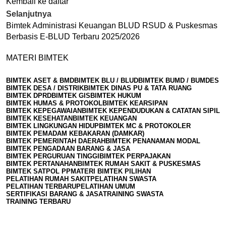
Kembali ke daftar
Selanjutnya
Bimtek Administrasi Keuangan BLUD RSUD & Puskesmas
Berbasis E-BLUD Terbaru 2025/2026
MATERI BIMTEK
BIMTEK ASET & BMD
BIMTEK BLU / BLUD
BIMTEK BUMD / BUMDES
BIMTEK DESA / DISTRIK
BIMTEK DINAS PU & TATA RUANG
BIMTEK DPRD
BIMTEK GIS
BIMTEK HUKUM
BIMTEK HUMAS & PROTOKOL
BIMTEK KEARSIPAN
BIMTEK KEPEGAWAIAN
BIMTEK KEPENDUDUKAN & CATATAN SIPIL
BIMTEK KESEHATAN
BIMTEK KEUANGAN
BIMTEK LINGKUNGAN HIDUP
BIMTEK MC & PROTOKOLER
BIMTEK PEMADAM KEBAKARAN (DAMKAR)
BIMTEK PEMERINTAH DAERAH
BIMTEK PENANAMAN MODAL
BIMTEK PENGADAAN BARANG & JASA
BIMTEK PERGURUAN TINGGI
BIMTEK PERPAJAKAN
BIMTEK PERTANAHAN
BIMTEK RUMAH SAKIT & PUSKESMAS
BIMTEK SATPOL PP
MATERI BIMTEK PILIHAN
PELATIHAN RUMAH SAKIT
PELATIHAN SWASTA
PELATIHAN TERBARU
PELATIHAN UMUM
SERTIFIKASI BARANG & JASA
TRAINING SWASTA
TRAINING TERBARU